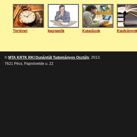
Történet
Igazgatók
Kutatások
Kiadványo
©
MTA KRTK RKI Dunántúli Tudományos Osztály
, 2013.
7621 Pécs, Papnövelde u. 22